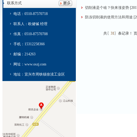
联系方式
切削液是个啥？快来涨姿势
[201
电话：0510-87570718
防冻切削液的使用方法和用途
[2
联系人：欧健铖 经理
共〖
31
〗条记录！ 
传真：0510-87570708
手机：15312258366
邮编：214263
网址：www.oszj.com
地址：宜兴市周铁镇徐渎工业区