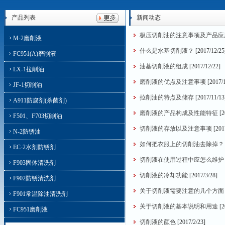
产品列表
新闻动态
极压切削油的注意事项及产品应
M-2磨削液
什么是水基切削液？
[2017/12/25
FC951(A)磨削液
油基切削液的组成
[2017/12/22]
LX-1拉削油
磨削液的优点及注意事项
[2017/1
JF-1切削油
拉削油的特点及储存
[2017/11/13
A911防腐剂(杀菌剂)
磨削液的产品构成及性能特征
[2
F501、F703切削油
切削液的存放以及注意事项
[201
N-2防锈油
如何把衣服上的切削油去除掉？
EC-2水剂防锈剂
切削液在使用过程中应怎么维护
F903固体清洗剂
切削液的冷却功能
[2017/3/28]
F902防锈清洗剂
关于切削液需要注意的几个方面
F901常温除油清洗剂
关于切削液的基本说明和用途
[2
FC951磨削液
切削液的颜色
[2017/2/23]